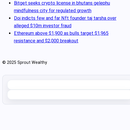
Bitget seeks crypto license in bhutans gelephu
mindfulness city for regulated growth
Doj indicts few and far Nft founder taj tarsha over
alleged $10m investor fraud
Ethereum above $1,900 as bulls target $1,965
resistance and $2,000 breakout
© 2025 Sprout Wealthy